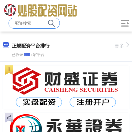
正规配资平台排行
更多
已收录
999
+家平台