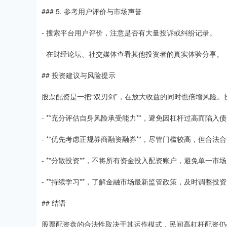
### 5. 参考用户评价与市场声誉
- 搜索平台用户评价，注意是否有大量投诉或纠纷记录。
- 在财经论坛、社交媒体查看其他投资者的真实体验分享。
## 投资建议与风险提示
股票配资是一把“双刃剑”，在放大收益的同时也倍增风险。
- **充分评估自身风险承受能力**，避免因杠杆过高而陷入
- **优先考虑正规券商融资融券**，尽管门槛较高，但合法
- **分散投资**，不将所有资金投入配资账户，避免单一市
- **持续学习**，了解金融市场最新监管政策，及时调整投
## 结语
股票配资盘的合法性取决于其运作模式，民间高杠杆配资仍