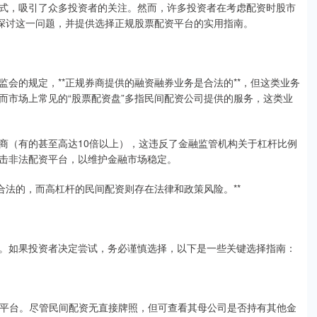
式，吸引了众多投资者的关注。然而，许多投资者在考虑配资时股市
深入探讨这一问题，并提供选择正规股票配资平台的实用指南。
会的规定，**正规券商提供的融资融券业务是合法的**，但这类业务
而市场上常见的“股票配资盘”多指民间配资公司提供的服务，这类业
商（有的甚至高达10倍以上），这违反了金融监管机构关于杠杆比例
击非法配资平台，以维护金融市场稳定。
合法的，而高杠杆的民间配资则存在法律和政策风险。**
。如果投资者决定尝试，务必谨慎选择，以下是一些关键选择指南：
资质的平台。尽管民间配资无直接牌照，但可查看其母公司是否持有其他金