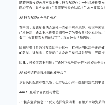
随着股市投资热度不断上升，股票配资作为一种杠杆投资方
配资平台，首先会问：**股票配资盘合法吗？** 本文将
## 股票配资的合法性分析
在中国，股票配资的合法性一直处于灰色地带。根据中国证监
门槛较高，通常要求投资者拥有一定的资金量和交易经验。
务**并未获得官方明确认可**，存在较大法律风险。
民间配资往往通过互联网平台运作，杠杆比例远高于正规券
的限制。近年来，监管部门多次出手整顿场外配资，严厉打
因此，投资者需要明确：**通过正规券商进行的融资融券是
## 如何选择正规股票配资平台？
尽管民间配资存在风险，但市场上仍有一些相对规范的平台
### 1. 查看平台资质与背景
- **核实监管信息**：优先选择背景清晰、有相关金融