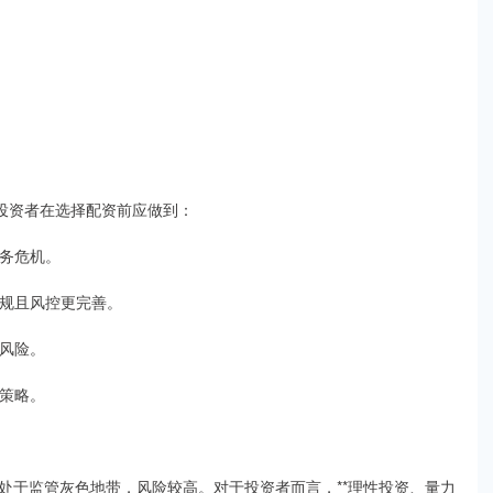
投资者在选择配资前应做到：
债务危机。
合规且风控更完善。
场风险。
资策略。
处于监管灰色地带，风险较高。对于投资者而言，**理性投资、量力