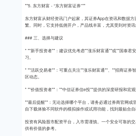
**5. 东方财富 - “东方财富证券”**
东方财富从财经资讯门户起家，其证券App在资讯和数据
繁。同时，它支持低佣开户，产品线丰富，尤其受到对资讯
### 三、选择与建议
* **新手投资者**：建议优先考虑**涨乐财富通**或**
习。
* **活跃交易者**：可重点关注**涨乐财富通**、**招商
区动态。
* **价值投资者**：**中信证券信e投**提供的深度研报和
**最后提醒**：无论选择哪个平台，请务必通过券商官网
自下载体验不同软件的模拟操作或试用功能，找到最贴合自
投资有风险股市配资平台，入市需谨慎。一个安全可靠的交
供有价值的参考。