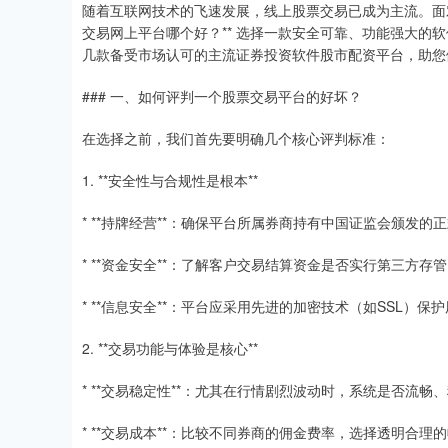
随着互联网技术的飞速发展，线上股票交易已成为主流。面
交易网上平台哪个好？** 选择一款安全可靠、功能强大的
几款备受市场认可的主流证券投资软件股市配资平台，助您
### 一、如何评判一个股票交易平台的好坏？
在选择之前，我们首先要明确几个核心评判标准：
1. **安全性与合规性是根本**
* **持牌经营**：确保平台所属券商持有中国证监会颁发
* **资金安全**：了解客户交易结算资金是否实行第三方
* **信息安全**：平台应采用先进的加密技术（如SSL）
2. **交易功能与体验是核心**
* **交易稳定性**：尤其在行情剧烈波动时，系统是否流
* **交易成本**：比较不同券商的佣金费率，选择透明合理