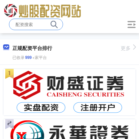
正规配资平台排行
更多
已收录
999
+家平台