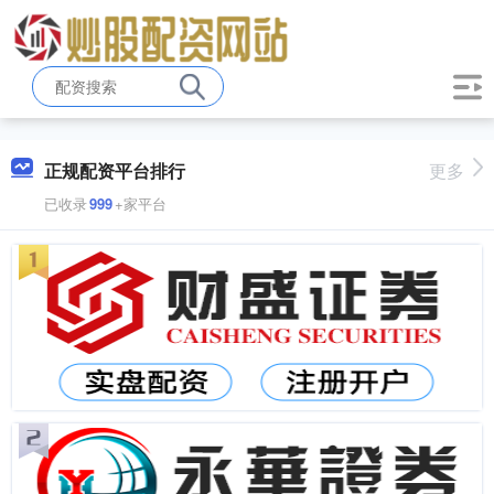
正规配资平台排行
更多
已收录
999
+家平台