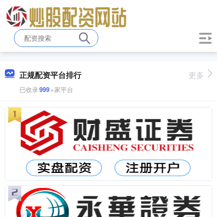
正规配资平台排行
更多
已收录
999
+家平台