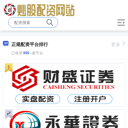
正规配资平台排行
更多
已收录
999
+家平台