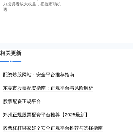
力投资者放大收益，把握市场机
遇
相关更新
配资炒股网站：安全平台推荐指南
东莞市股票配资指南：正规平台与风险解析
股票配资正规平台
郑州正规股票配资平台推荐【2025最新】
股票杠杆哪家好？安全正规平台推荐与选择指南