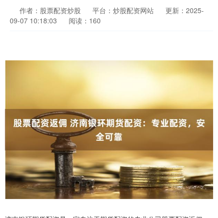
作者：股票配资炒股
平台：炒股配资网站
更新：2025-
09-07 10:18:03
阅读：160