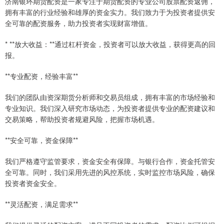
济南银环期货配资是一家专注于期货配资的专业公司股票配资返佣，
拥有丰富的行业经验和雄厚的资金实力。我们致力于为投资者提供安
全可靠的配资服务，助力投资者实现财富增值。
* **放大收益：**通过杠杆资金，投资者可以放大收益，获得更高的回
报。
**专业配资，经验丰富**
我们的团队由资深期货分析师和交易员组成，拥有丰富的市场经验和
专业知识。我们深入研究市场动态，为投资者提供专业的配资建议和
交易策略，帮助投资者规避风险，把握市场机遇。
**安全可靠，资金保障**
我们严格遵守监管要求，资金安全有保障。与银行合作，资金托管安
全可靠。同时，我们采用先进的风控系统，实时监控市场风险，确保
投资者资金安全。
**灵活配资，满足需求**