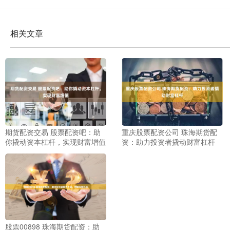
相关文章
期货配资交易 股票配资吧：助
重庆股票配资公司 珠海期货配
你撬动资本杠杆，实现财富增值
资：助力投资者撬动财富杠杆
股票00898 珠海期货配资：助