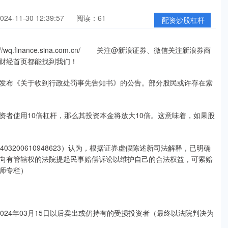
4-11-30 12:39:57
阅读：61
配资炒股杠杆
finance.sina.com.cn/ 关注@新浪证券、微信关注新浪券商
财经首页都能找到我们！
5）发布《关于收到行政处罚事先告知书》的公告。部分股民或许存在索
资者使用10倍杠杆，那么其投资本金将放大10倍。这意味着，如果股
200610948623）认为，根据证券虚假陈述新司法解释，已明确
向有管辖权的法院提起民事赔偿诉讼以维护自己的合法权益，可索赔
师专栏）
在2024年03月15日以后卖出或仍持有的受损投资者（最终以法院判决为